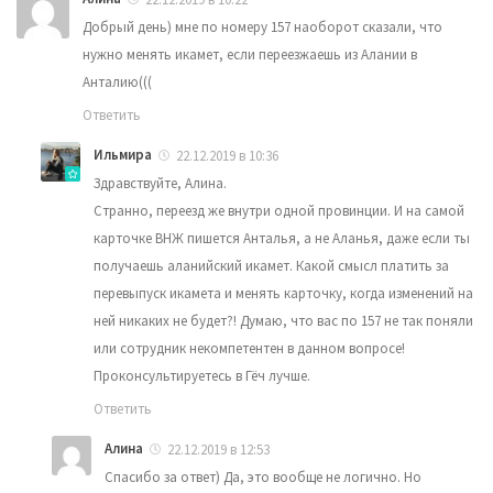
Добрый день) мне по номеру 157 наоборот сказали, что
нужно менять икамет, если переезжаешь из Алании в
Анталию(((
Ответить
Ильмира
22.12.2019 в 10:36
Здравствуйте, Алина.
Странно, переезд же внутри одной провинции. И на самой
карточке ВНЖ пишется Анталья, а не Аланья, даже если ты
получаешь аланийский икамет. Какой смысл платить за
перевыпуск икамета и менять карточку, когда изменений на
ней никаких не будет?! Думаю, что вас по 157 не так поняли
или сотрудник некомпетентен в данном вопросе!
Проконсультируетесь в Гёч лучше.
Ответить
Алина
22.12.2019 в 12:53
Спасибо за ответ) Да, это вообще не логично. Но