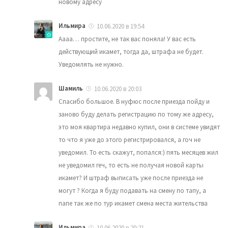
новому адресу
Ильмира
10.06.2020 в 19:54
Аааа… простите, не так вас поняла! У вас есть
действующий икамет, тогда да, штрафа не будет.
Уведомлять не нужно.
Шамиль
10.06.2020 в 20:03
Спасибо большое. В нуфюс после приезда пойду и
заново буду делать регистрацию по тому же адресу,
это моя квартира недавно купил, они в системе увидят
то что я уже до этого регистрировался, а гоч не
уведомил. То есть скажут, попался:) пять месяцев жил
не уведомил геч, то есть не получая новой карты
икамет? И штраф выписать уже после приезда не
могут ? Когда я буду подавать на смену по тапу, а
папе так же по тур икамет смена места жительства
Ильмира
10.06.2020 в 20:21