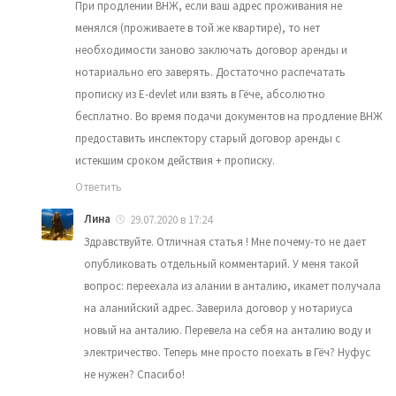
При продлении ВНЖ, если ваш адрес проживания не
менялся (проживаете в той же квартире), то нет
необходимости заново заключать договор аренды и
нотариально его заверять. Достаточно распечатать
прописку из E-devlet или взять в Гёче, абсолютно
бесплатно. Во время подачи документов на продление ВНЖ
предоставить инспектору старый договор аренды с
истекшим сроком действия + прописку.
Ответить
Лина
29.07.2020 в 17:24
Здравствуйте. Отличная статья ! Мне почему-то не дает
опубликовать отдельный комментарий. У меня такой
вопрос: переехала из алании в анталию, икамет получала
на аланийский адрес. Заверила договор у нотариуса
новый на анталию. Перевела на себя на анталию воду и
электричество. Теперь мне просто поехать в Гёч? Нуфус
не нужен? Спасибо!