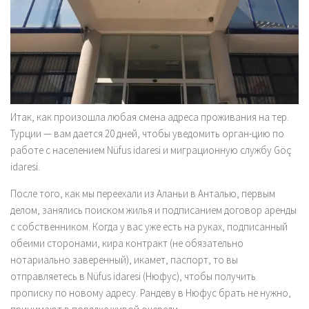
Итак, как произошла любая смена адреса проживания на тер.
Турции — вам дается 20 дней, чтобы уведомить орган-цию по
работе с населением Nüfus idaresi и миграционную службу Göç
idaresi.
После того, как мы переехали из Аланьи в Анталью, первым
делом, занялись поиском жилья и подписанием договор аренды
с собственником. Когда у вас уже есть на руках, подписанный
обеими сторонами, кира контракт (не обязательно
нотариально заверенный), икамет, паспорт, то вы
отправляетесь в Nüfus idaresi (Нюфус), чтобы получить
прописку по новому адресу. Рандеву в Нюфус брать не нужно,