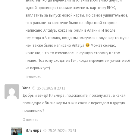
знаю. Мы когда переехали из Алании в Анталию (внутри
одной провинции) сказали заменить карточку ВНЖ,
заплатить за выпуск новой карты. Но самое удивительное,
что раньше на карточке было на обратной стороне
написано Antalya, когда мы жили в Алании. И после
переезда в Анталию, когда мы получили новую карточку на
ней также было написано Antalya
Может сейчас,
конечно, что-то изменилось в лучшую сторону в этом
плане. Поэтому сходите в Гёч, когда переедете и узнайте всё
из первых уст)
Ответить
Yana
25.03.2022 в 23:11
Добрый вечер! Ильмира, подскажите, пожалуйста, а какая
процедура обмена карты внж в связи с переездом в другую
провинцию?
Ответить
Ильмира
25.03.2022 в 23:31