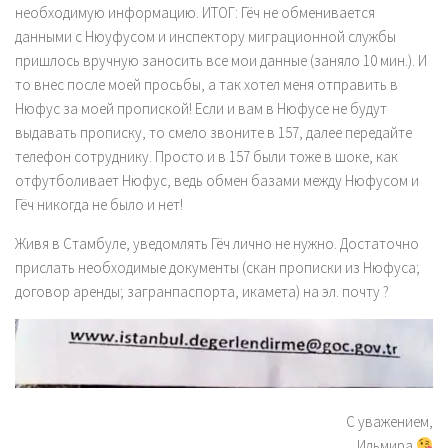
необходимую информацию. ИТОГ: Гёч не обменивается
данными с Нюуфусом и инспектору миграционной службы
пришлось вручную заносить все мои данные (заняло 10 мин.). И
то внес после моей просьбы, а так хотел меня отправить в
Нюфус за моей пропиской! Если и вам в Нюфусе не будут
выдавать прописку, то смело звоните в 157, далее передайте
телефон сотруднику. Просто и в 157 были тоже в шоке, как
отфутболивает Нюфус, ведь обмен базами между Нюфусом и
Гёч никогда не было и нет!
Живя в Стамбуле, уведомлять Гёч лично не нужно. Достаточно
прислать необходимые документы (скан прописки из Нюфуса;
договор аренды; загранпаспорта, икамета) на эл. почту ?
С уважением,
Ильмира