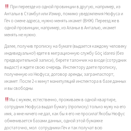
При переезде из одной провинции в другую, например, из
Антальи в Стамбул или Измир, помимо уведомления Нюфуса и
Гёч о смене адреса, нужно менять икамет (ВНЖ). Переезд же в
одной провинции, например, из Аланьи в Анталью, икамет
менять не нужно.
Далее, получив прописку на бумаге (выдается каждому человеку
индивидуально!) едете в миграционную службу Göç idaresi (без
предварительной записи), берете талончик на входе (сотрудник
выдаст) и ждете свою очередь. Инспектору даете прописку,
полученную из Нюфуса; договор аренды; загранпаспорт;
икамет. После 2-х минут манипуляций инспектора в базе данных
и вы свободны.
Мы с мужем, естественно, проживаем в одной квартире,
сотрудник Нюфуса выдал бумагу (прописку) только мужу на его
имя, а мне ничего не дал, как бы я его не просила! Якобы Нюфус
обменивается базами данных, одной этой бумажке
достаточно, мол сотрудники Гёч и так получат всю