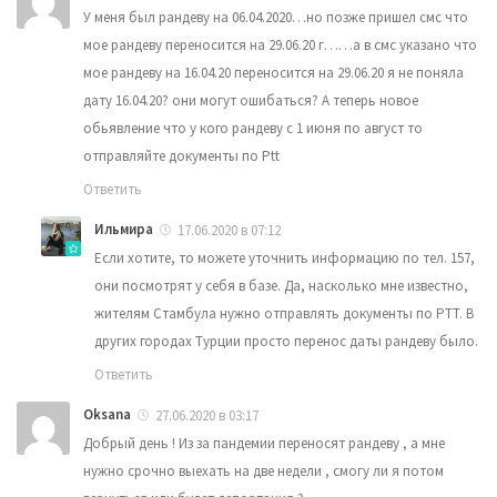
У меня был рандеву на 06.04.2020…но позже пришел смс что
мое рандеву переносится на 29.06.20 г……а в смс указано что
мое рандеву на 16.04.20 переносится на 29.06.20 я не поняла
дату 16.04.20? они могут ошибаться? А теперь новое
обьявление что у кого рандеву с 1 июня по август то
отправляйте документы по Ptt
Ответить
Ильмира
17.06.2020 в 07:12
Если хотите, то можете уточнить информацию по тел. 157,
они посмотрят у себя в базе. Да, насколько мне известно,
жителям Стамбула нужно отправлять документы по PTT. В
других городах Турции просто перенос даты рандеву было.
Ответить
Oksana
27.06.2020 в 03:17
Добрый день ! Из за пандемии переносят рандеву , а мне
нужно срочно выехать на две недели , смогу ли я потом