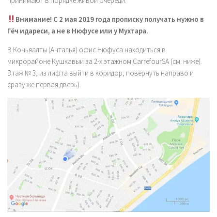
принимают в порядке живой очереди.
Внимание! С 2 мая 2019 года прописку получать нужно в
Гёч идареси, а не в Нюфусе или у Мухтара.
В Коньяалты (Анталья) офис Нюфуса находиться в
микрорайоне Кушкавыи за 2-х этажном CarrefourSA (см. ниже).
Этаж № 3, из лифта выйти в коридор, повернуть направо и
сразу же первая дверь).