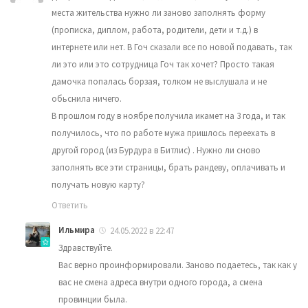
места жительства нужно ли заново заполнять форму
(прописка, диплом, работа, родители, дети и т.д.) в
интернете или нет. В Гоч сказали все по новой подавать, так
ли это или это сотрудница Гоч так хочет? Просто такая
дамочка попалась борзая, толком не выслушала и не
обьснила ничего.
В прошлом году в ноябре получила икамет на 3 года, и так
получилось, что по работе мужа пришлось переехать в
другой город (из Бурдура в Битлис) . Нужно ли сново
заполнять все эти страницы, брать рандеву, оплачивать и
получать новую карту?
Ответить
Ильмира
24.05.2022 в 22:47
Здравствуйте.
Вас верно проинформировали. Заново подаетесь, так как у
вас не смена адреса внутри одного города, а смена
провинции была.