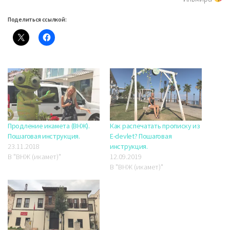
Поделиться ссылкой:
Продление икамета (ВНЖ).
Как распечатать прописку из
Пошаговая инструкция.
E-devlet? Пошаговая
23.11.2018
инструкция.
В "ВНЖ (икамет)"
12.09.2019
В "ВНЖ (икамет)"