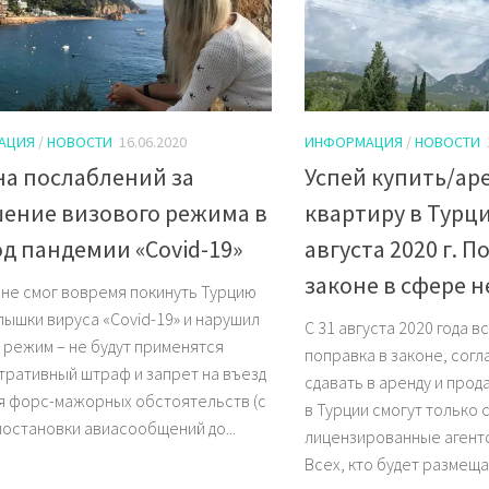
АЦИЯ
/
НОВОСТИ
16.06.2020
ИНФОРМАЦИЯ
/
НОВОСТИ
а послаблений за
Успей купить/ар
ение визового режима в
квартиру в Турци
д пандемии «Covid-19»
августа 2020 г. П
законе в сфере 
о не смог вовремя покинуть Турцию
пышки вируса «Covid-19» и нарушил
С 31 августа 2020 года в
 режим – не будут применятся
поправка в законе, сог
тративный штраф и запрет на въезд
сдавать в аренду и про
я форс-мажорных обстоятельств (с
в Турции смогут только 
иостановки авиасообщений до...
лицензированные агент
Всех, кто будет размеща