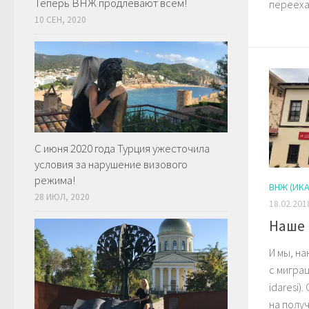
Теперь ВНЖ продлевают всем!
переехал
10 СЕН, 2020
С июня 2020 года Турция ужесточила
условия за нарушение визового
режима!
ВНЖ (ИКА
28 ИЮЛ, 2020
18.02.201
Наше 
И мы, н
с мигра
idaresi)
на полу