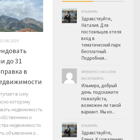
ИЛЬМИРА:
Здравствуйте,
Наталия. Для
постояльцев отеля
вход в
15.06.2020
тематический парк
ендовать
бесплатный.
Подробная...
и до 31
оправка в
ЯРЕМЕНКО НАТАЛИЯ
ВАСИЛЬЕВНА:
недвижимости
Ильмира, добрый
день. подскажите
ступает в силу
пожалуйста,
ласно которому
возможен ли такой
давать недвижимость
вариант. Мы из...
собственники и
ства недвижимости.
ИЛЬМИРА:
ть объявления о...
Здравствуйте,
Елена. К сожалению,