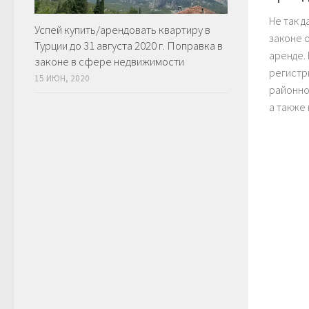
Не так д
Успей купить/арендовать квартиру в
законе 
Турции до 31 августа 2020 г. Поправка в
аренде.
законе в сфере недвижимости
регистр
15 ИЮН, 2020
районно
а также 