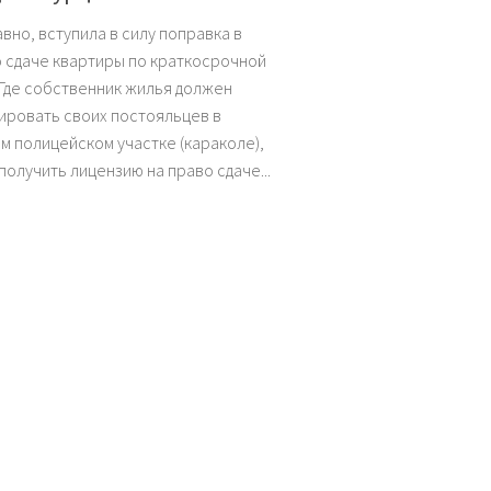
авно, вступила в силу поправка в
о сдаче квартиры по краткосрочной
 Где собственник жилья должен
ировать своих постояльцев в
м полицейском участке (караколе),
получить лицензию на право сдаче...