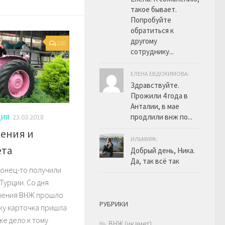
такое бывает.
Попробуйте
обратиться к
другому
220
сотруднику...
ЕЛЕНА ЕВДОКИМОВА:
Здравствуйте.
Прожили 4 года в
Анталии, в мае
продлили внж по...
ЦИЯ
23.03.2018
ения и
ИЛЬМИРА:
ета
Добрый день, Ника.
Да, так всё так
конец-то получили
Турции. Со дня
учения ВНЖ прошло
РУБРИКИ
жу карточка пришла
же дело к тому
ВНЖ (икамет)