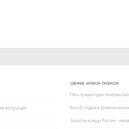
СВЕЖИЕ ЗАПИСИ: TRUERIZM
Пять лучших туристических нап
Все об отдыхе в Доминиканско
вая инструкция
Золотое кольцо России – неиз