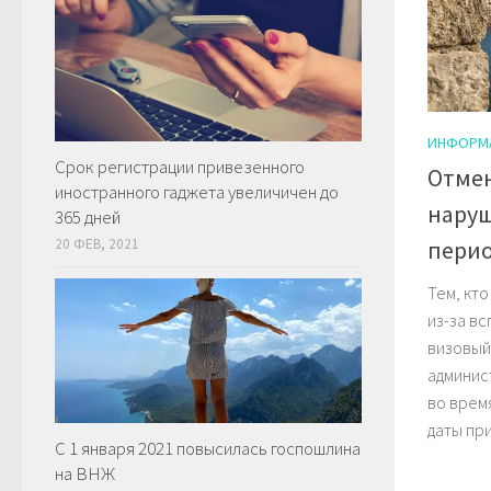
ИНФОРМ
Срок регистрации привезенного
Отмен
иностранного гаджета увеличичен до
наруш
365 дней
перио
20 ФЕВ, 2021
Тем, кт
из-за вс
визовый
админис
во врем
даты пр
С 1 января 2021 повысилась госпошлина
на ВНЖ