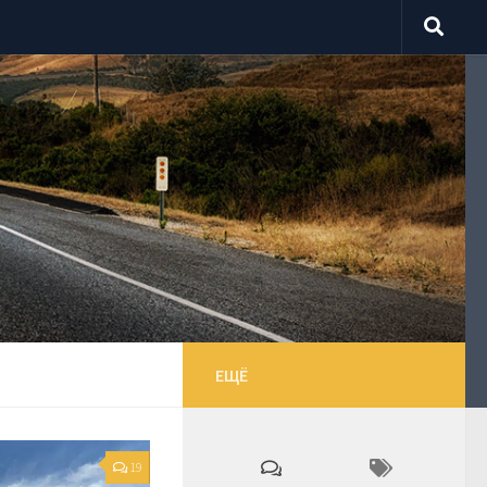
ЕЩЁ
19