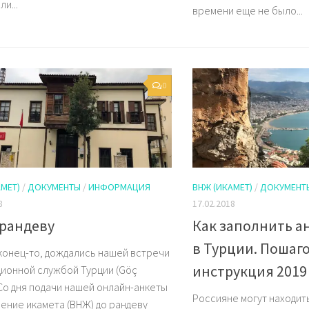
и...
времени еще не было...
0
МЕТ)
/
ДОКУМЕНТЫ
/
ИНФОРМАЦИЯ
ВНЖ (ИКАМЕТ)
/
ДОКУМЕНТ
8
17.02.2018
рандеву
Как заполнить а
в Турции. Пошаг
аконец-то, дождались нашей встречи
инструкция 2019
ционной службой Турции (Göç
. Со дня подачи нашей онлайн-анкеты
Россияне могут находить
чение икамета (ВНЖ) до рандеву