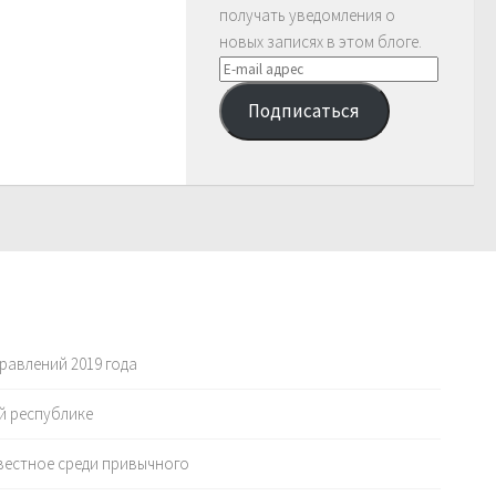
получать уведомления о
новых записях в этом блоге.
E-
mail
Подписаться
адрес
равлений 2019 года
й республике
вестное среди привычного