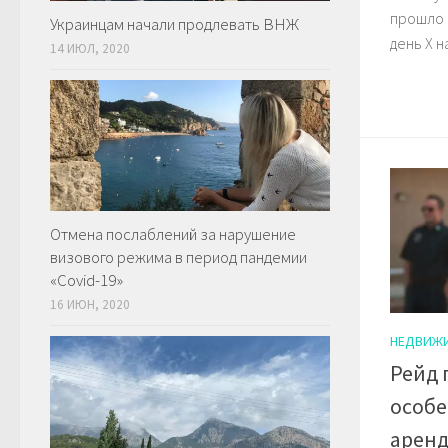
прошло 3
Украинцам начали продлевать ВНЖ
день Х н
14 ИЮЛ, 2020
Отмена послаблений за нарушение
визового режима в период пандемии
«Covid-19»
16 ИЮН, 2020
НЕДВИЖ
Рейд 
особе
аренд