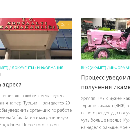
105
МЕТ)
/
ДОКУМЕНТЫ
/
ИНФОРМАЦИЯ
ВНЖ (ИКАМЕТ)
/
ИНФОРМА
8
Процесс уведомл
 адреса
получения икам
ак произошла любая смена адреса
Уряяяя!!! Мы с мужем на
ния на тер. Турции — вам дается 20
туристик икамет (ВНЖ) в 
тобы уведомить орган-цию по работе
нашего рандеву до пол
нием Nüfus idaresi и миграционную
чуть больше месяца. Му
öç idaresi. После того, как мы
на неделю раньше. Мое 