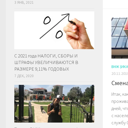
3 ЯНВ, 2021
С 2021 года НАЛОГИ, СБОРЫ И
ШТРАФЫ УВЕЛИЧИВАЮТСЯ В
ВНЖ (ИКА
РАЗМЕРЕ 9,11% ГОДОВЫХ
20.11.201
7 ДЕК, 2020
Смена
Итак, к
прожива
дней, ч
с населе
службу G