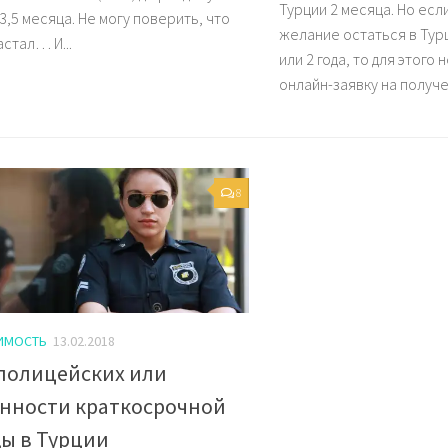
Турции 2 месяца. Но есл
,5 месяца. Не могу поверить, что
желание остаться в Турц
астал… И...
или 2 года, то для этого
онлайн-заявку на получе
8
ИМОСТЬ
13.02.2018
полицейских или
нности краткосрочной
ы в Турции