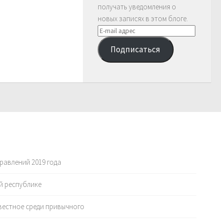
получать уведомления о
новых записях в этом блоге.
E-
mail
Подписаться
адрес
равлений 2019 года
й республике
вестное среди привычного