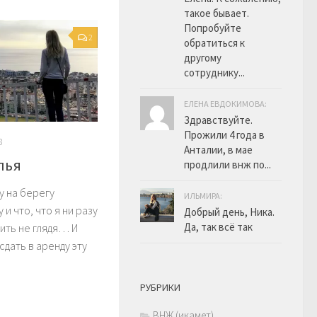
такое бывает.
Попробуйте
2
обратиться к
другому
сотруднику...
ЕЛЕНА ЕВДОКИМОВА:
Здравствуйте.
Прожили 4 года в
8
Анталии, в мае
лья
продлили внж по...
у на берегу
ИЛЬМИРА:
и что, что я ни разу
Добрый день, Ника.
Да, так всё так
пить не глядя… И
 сдать в аренду эту
РУБРИКИ
ВНЖ (икамет)