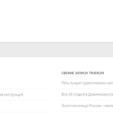
СВЕЖИЕ ЗАПИСИ: TRUERIZM
Пять лучших туристических нап
Все об отдыхе в Доминиканско
вая инструкция
Золотое кольцо России – неиз