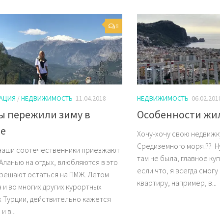
8
АЦИЯ
/
НЕДВИЖИМОСТЬ
11.04.2018
НЕДВИЖИМОСТЬ
06.02.201
ы пережили зиму в
Особенности жи
ье
Хочу-хочу свою недвижк
Средиземного моря!?? Ну 
наши соотечественники приезжают
там не была, главное ку
 Аланью на отдых, влюбляются в это
если что, я всегда смогу
 решают остаться на ПМЖ. Летом
квартиру, например, в...
а и во многих других курортных
х Турции, действительно кажется
и в...