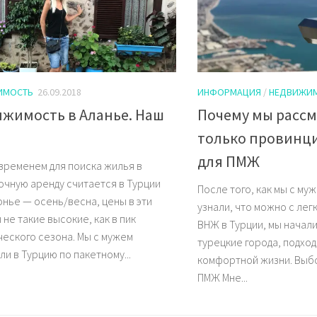
ИМОСТЬ
26.09.2018
ИНФОРМАЦИЯ
/
НЕДВИЖИ
жимость в Аланье. Наш
Почему мы расс
только провинц
для ПМЖ
временем для поиска жилья в
очную аренду считается в Турции
После того, как мы с му
нье — осень/весна, цены в эти
узнали, что можно с лег
не такие высокие, как в пик
ВНЖ в Турции, мы начал
ческого сезона. Мы с мужем
турецкие города, подхо
и в Турцию по пакетному...
комфортной жизни. Выб
ПМЖ Мне...