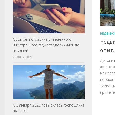
НЕДВИЖ
Срок регистрации привезенного
Недви
иностранного гаджета увеличичен до
опыт.
365 дней
20 ФЕВ, 2021
Лучшим 
долгоср
межсезо
периоды 
туристи
прилетел
С 1 января 2021 повысилась госпошлина
на ВНЖ