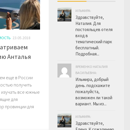
ИЛЬМИРА:
Здравствуйте,
Наталия. Для
постояльцев отеля
вход в
МОСТЬ
23.05.2018
тематический парк
матриваем
бесплатный.
Подробная...
ию Анталья
ЯРЕМЕНКО НАТАЛИЯ
ВАСИЛЬЕВНА:
жем еще в России
Ильмира, добрый
костью получить
день. подскажите
пожалуйста,
и изучать все южные
возможен ли такой
дящие для
вариант. Мы из...
ор провинции для
ИЛЬМИРА:
Здравствуйте,
Елена. К сожалению,