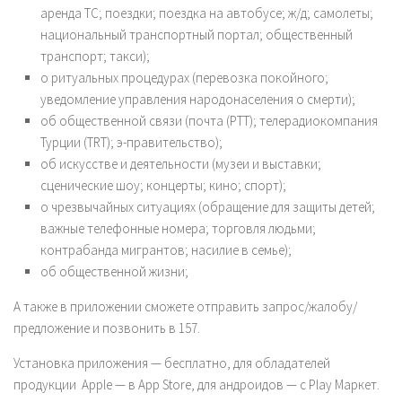
аренда ТС; поездки; поездка на автобусе; ж/д; самолеты;
национальный транспортный портал; общественный
транспорт; такси);
о ритуальных процедурах (перевозка покойного;
уведомление управления народонаселения о смерти);
об общественной связи (почта (PTT); телерадиокомпания
Турции (TRT); э-правительство);
об искусстве и деятельности (музеи и выставки;
сценические шоу; концерты; кино; спорт);
о чрезвычайных ситуациях (обращение для защиты детей;
важные телефонные номера; торговля людьми;
контрабанда мигрантов; насилие в семье);
об общественной жизни;
А также в приложении сможете отправить запрос/жалобу/
предложение и позвонить в 157.
Установка приложения — бесплатно, для обладателей
продукции Apple — в App Store, для андроидов — c Play Маркет.