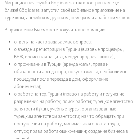
Миграционная служба Göç idaresi стал иностранцам ещё
ближе! Göç idaresi запустил своё мобильное приложение на
турецком, английском, русском, немецком и арабском языках.
В приложении Вы сможете получить информацию:
ответы на часто задаваемые вопросы;
о въезде и регистрации в Турции (визовые процедуры,
ВНЖ, временная защита, международная защита);
о проживании в Турции (аренда жилья, права и
обязанности арендатора, покупка жилья, необходимые
процедуры после переезда в дом, оформление
абонемента);
о работе на тер. Турции (право на работу и получение
разрешения на работу; поиск работы; турецкое агентство
занятости (İşkur); учебные курсы, организованные
турецким агентством занятости; на что обращать при
поступлении на работу; минимальная оплата труда;
отпуск; права работающих женщин; создание бизнеса в
Турции);