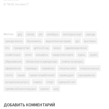
В "ВНЖ (икамет)"
Метки:
göç
idaresi
ptt
автобусы
автотранспорт
аренда
аренда жилья
банкоматы
водительские права
вуз
выставки
геч
гражданство
детский сад
закон
здравоохранение
инвестиции
кино
концерты
кредитная карта
курсы
музеи
образование
обязанности арендатора
ответы на вопрос
оформление
переводы
перевозка
покупка авто
покупка жилья
почта
права
права потребителей
правосудие
прилдожение
ритуальные услуги
смерть
спорт
турецкий счет
чрезвычайные ситуации
школы
шоу
ДОБАВИТЬ КОММЕНТАРИЙ