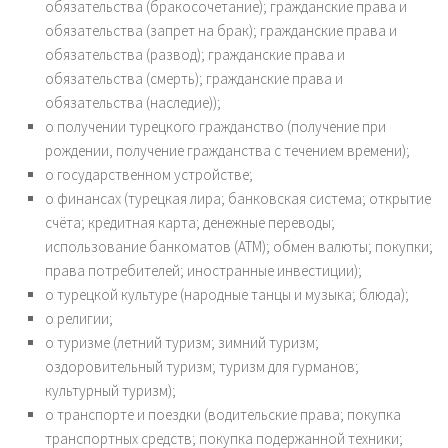
обязательства (бракосочетание); гражданские права и
обязательства (запрет на брак); гражданские права и
обязательства (развод); гражданские права и
обязательства (смерть); гражданские права и
обязательства (наследие));
о получении турецкого гражданство (получение при
рождении, получение гражданства с течением времени);
о государственном устройстве;
о финансах (турецкая лира; банковская система; открытие
счёта; кредитная карта; денежные переводы;
использование банкоматов (ATM); обмен валюты; покупки;
права потребителей; иностранные инвестиции);
о турецкой культуре (народные танцы и музыка; блюда);
о религии;
о туризме (летний туризм; зимний туризм;
оздоровительный туризм; туризм для гурманов;
культурный туризм);
о транспорте и поездки (водительские права; покупка
транспортных средств; покупка подержанной техники;